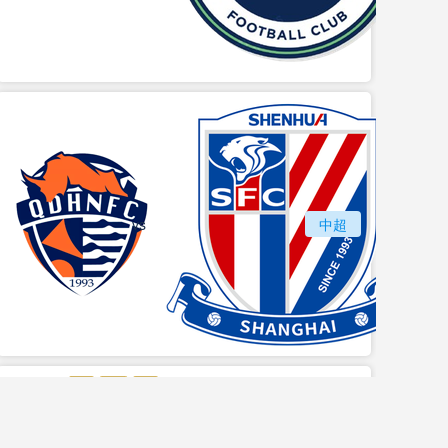
vs
青岛海牛
中超
上海