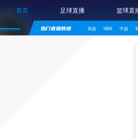
首页
足球直播
篮球直
英超
NBA
中超
世亚预
中甲
日职联