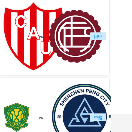
vs
圣塔菲联
阿甲
拉努斯
北京国安
vs
中超
深圳