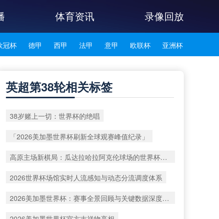
播
体育资讯
录像回放
欧冠杯
德甲
西甲
法甲
意甲
欧联杯
亚洲杯
韩K联
英超第38轮相关标签
38岁赌上一切：世界杯的绝唱
「2026美加墨世界杯刷新全球观赛峰值纪录」
高原主场新棋局：瓜达拉哈拉阿克伦球场的世界杯战术重塑
2026世界杯场馆实时人流感知与动态分流调度体系
2026美加墨世界杯：赛事全景回顾与关键数据深度洞察
2026美加墨世界杯官方吉祥物亮相