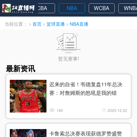
欧洲杯
CBA
NBA
WCBA
WNB
当前位置：
>
首页
>
篮球直播
>
NBA直播
暂无赛事!
最新资讯
迟来的自省！韦德复盘11年总决
赛：对詹姆斯的怒吼是我的错
165
2025-12-22
卡鲁索总决赛表现获德罗赞盛赞