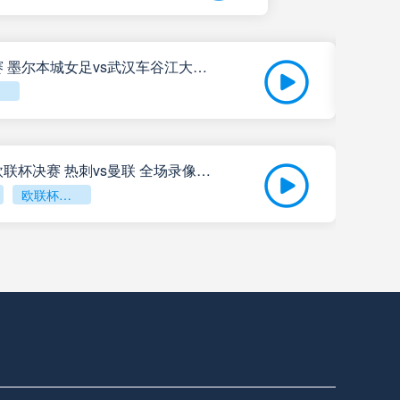
05月
05月25日 亚女冠杯决赛 墨尔本城女足vs武汉车谷江大女足 全场录像回放
05月25日 欧联杯决赛 热刺vs曼联 全场录像回放
欧联杯决赛
查看更多