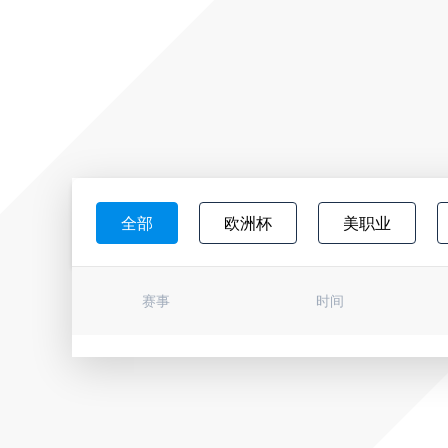
全部
欧洲杯
美职业
日职联
韩K联
墨西超
赛事
时间
瑞典超
巴西杯
亚冠杯
国际友谊
世亚预
世南美预