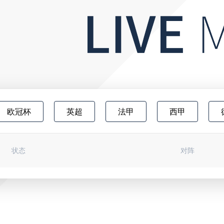
欧冠杯
英超
法甲
西甲
澳超
中甲
欧联杯
日职乙
状态
对阵
荷甲
俄超
阿甲
芬超
世界杯
苏超
篮世杯
欧洲