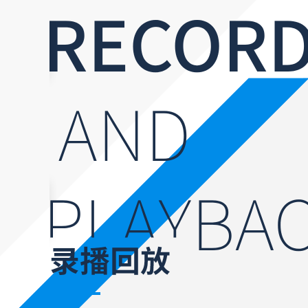
WCBA
WNBA
NCAA