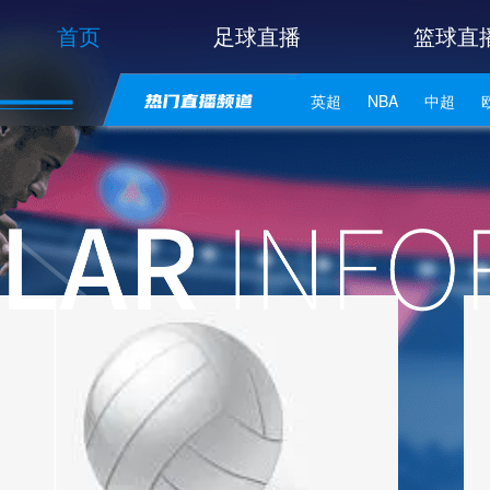
首页
足球直播
篮球直
英超
NBA
中超
世亚预
中甲
日职联