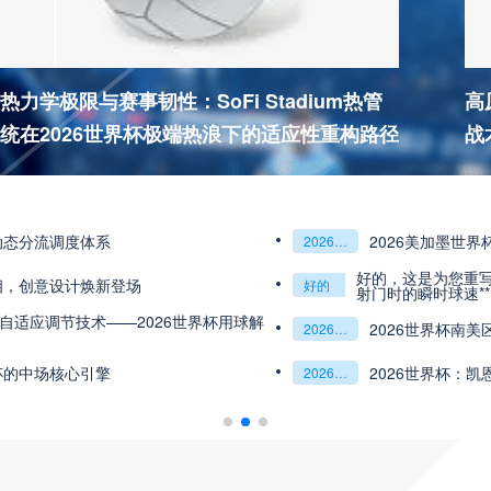
热力学极限与赛事韧性：SoFi Stadium热管
高
统在2026世界杯极端热浪下的适应性重构路径
战
动态分流调度体系
2026美加墨世
2026美加墨世界杯：赛事全景回顾与关键数据深度洞察
好的，这是为您重写的标
相，创意设计焕新登场
好的
这是为您重写的标题：<br /> <br /> **传感器如何精准捕捉北美世界杯射门时的瞬时球速**
射门时的瞬时球速**
自适应调节技术——2026世界杯用球解
2026世界杯南
2026世界杯南美区：6张门票
10支劲旅的血腥厮杀
杯的中场核心引擎
2026世界杯：
2026世界杯：凯恩扛旗
英格兰锋线新核浮出水面