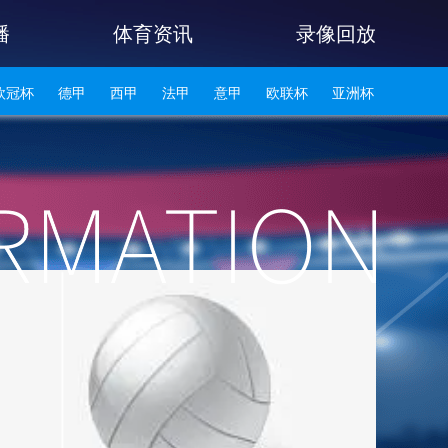
播
体育资讯
录像回放
欧冠杯
德甲
西甲
法甲
意甲
欧联杯
亚洲杯
韩K联