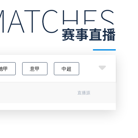
德甲
意甲
中超
欧国联
巴西甲
直播源
挪甲
足协杯
挪超
杯
CBA
NBA