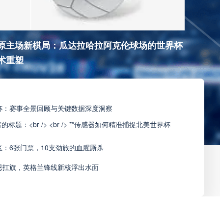
原主场新棋局：瓜达拉哈拉阿克伦球场的世界杯
术重塑
界杯：赛事全景回顾与关键数据深度洞察
题：<br /> <br /> **传感器如何精准捕捉北美世界杯
美区：6张门票，10支劲旅的血腥厮杀
凯恩扛旗，英格兰锋线新核浮出水面