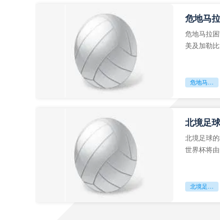
危地马
危地马拉困
美及加勒比
故事。而危
危地马拉困守墨超迷局
北境足
北境足球的
世界杯将由
前，久久不
北境足球的权杖博弈：世界杯背后的北美棋局