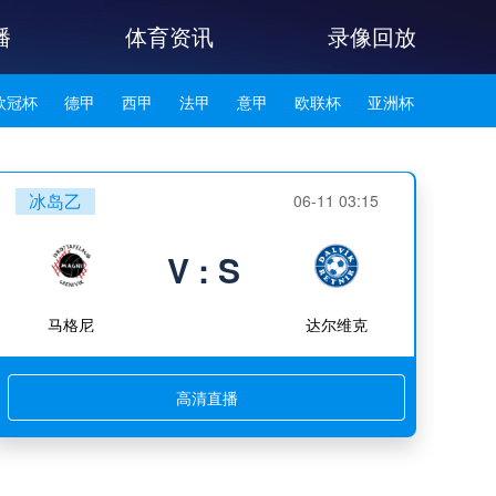
播
体育资讯
录像回放
欧冠杯
德甲
西甲
法甲
意甲
欧联杯
亚洲杯
韩K联
冰岛乙
06-11 03:15
V : S
马格尼
达尔维克
高清直播