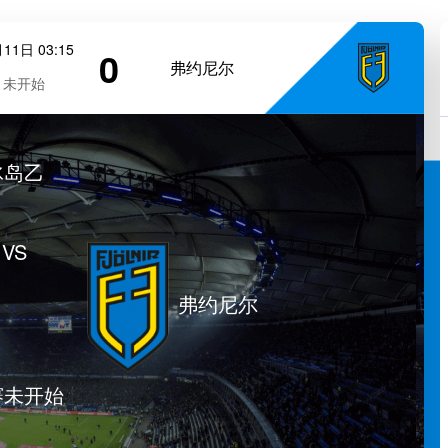
11日 03:15
0
弗约尼尔
未开始
冰岛乙
VS
弗约尼尔
赛未开始