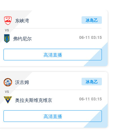
05月26日 阿拉维斯vs奥萨苏纳 全场录像回放
标签
2025年5月25日
西甲第38轮
东峡湾
冰岛乙
vs
05月25日 亚女冠杯决赛 墨尔本城女足vs武汉车谷江大女足 全场录像回放
06-11 03:15
标签
弗约尼尔
2025年5月24日
亚女冠杯决赛
05月25日 欧联杯决赛 热刺vs曼联 全场录像回放
高清直播
标签
2025年5月22日
欧联杯决赛
05月25日 全国游泳冠军赛女子50米蝶泳决赛 余依婷 全场录像回放
标签
2025年5月23日
全国游泳冠军赛女子50米蝶泳决赛
沃古姆
冰岛乙
vs
05月24日 青岛红狮vs山东泰山 全场录像回放
06-11 03:15
奥拉夫斯维克维京
标签
2024年5月21日
足协杯第3轮
05月24日 石家庄功夫vs北京国安 全场录像回放
高清直播
标签
2024年5月21日
足协杯第3轮