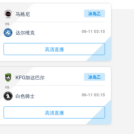
05月24日 重庆铜梁龙vs河南 全场录像回放
标签
2024年5月21日
足协杯第3轮
马格尼
冰岛乙
vs
05月23日 苏州东吴vs上海海港 全场录像
06-11 03:15
达尔维克
标签
比赛录像
上海海港
05月23日 广西平果vs成都蓉城 全场录像
高清直播
标签
比赛录像
成都蓉城
05月23日 曼城vs伯恩茅斯 全场录像回放
KFG加达巴尔
冰岛乙
标签
2025年5月21日
英超第37轮
vs
05月22日 石家庄功夫vs北京国安 全场录像
06-11 03:15
白色骑士
标签
比赛录像
北京国安
高清直播
05月22日 水晶宫vs狼队 全场录像回放
标签
2025年5月21日
英超第37轮