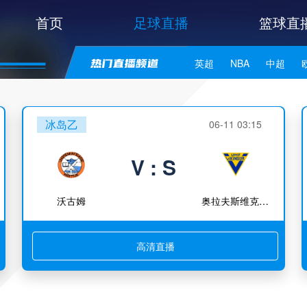
首页
足球直播
篮球直
英超
NBA
中超
世亚预
中甲
日职联
冰岛乙
06-11 03:15
V : S
沃古姆
奥拉夫斯维克维京
高清直播